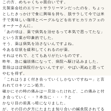
この方、めちゃくちゃ面白いです。
元製薬会社のエリートサラリーマンだったのを、ちょっ
としたきっかけで食に興味を持ち、脱サラして今では米
子で美味しい珈琲とベーグルなどを出すヒカリカフェの
オーナーさんに。
「あの頃は、薬で病気を治せるって本気で思ってたな」
という言葉が印象的でした。
そう、薬は病気を治さないんですよね。
今ある症状を緩和してくれるのが薬。
それはそれで、とてもありがたいものです。
昨年、急に偏頭痛になって、病院へ駆け込みました。
普段はほぼ病院行かないんですが、やばい死ぬと思って
やむを得ず。
「これはうまく付き合っていくしかないですねー」と言
われてロキソニン処方。
確かにその時の痛みは一旦治ったけれど、この痛みと付
き合っていく・・？本当に・・・？と
かなり目の前真っ暗になりました。
が、その日の夕方にたまたま知り合いの鍼灸院されてる